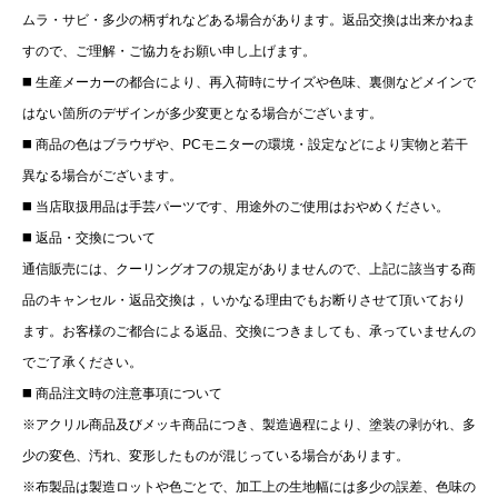
ムラ・サビ・多少の柄ずれなどある場合があります。返品交換は出来かねま
すので、ご理解・ご協⼒をお願い申し上げます。
◼️ ⽣産メーカーの都合により、再⼊荷時にサイズや⾊味、裏側などメインで
はない箇所のデザインが多少変更となる場合がございます。
◼️ 商品の⾊はブラウザや、PCモニターの環境・設定などにより実物と若⼲
異なる場合がございます。
◼️ 当店取扱用品は⼿芸パーツです、⽤途外のご使⽤はおやめください。
◼️ 返品・交換について
通信販売には、クーリングオフの規定がありませんので、上記に該当する商
品のキャンセル・返品交換は， いかなる理由でもお断りさせて頂いており
ます。お客様のご都合による返品、交換につきましても、承っていませんの
でご了承ください。
◼️ 商品注文時の注意事項について
※アクリル商品及びメッキ商品につき、製造過程により、塗装の剥がれ、多
少の変色、汚れ、変形したものが混じっている場合があります。
※布製品は製造ロットや色ごとで、加工上の生地幅には多少の誤差、色味の