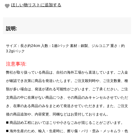
ほしい物リストに追加する
説明:
サイズ：長さ約24cm 入数：1連/パック 素材：銅製、ジルコニア 重さ：約
3.2g/パック
注意事項:
弊社が取り扱っている商品は、自社の海外工場から直送しています。ご入金
が確認でき次第に商品を発送いたします。ご注文殺到時や、ご注文数量、種
類が多い場合は、発送が遅れる可能性がございます、ご了承ください。ご注
文商品の中に在庫がない商品につき、その商品のみキャンセルさせていただ
き、在庫のある商品のみをまとめて発送させていただきます。また、ご注文
後の商品追加や、内容変更、同梱などはお受付しておりません。
◼️ 商品詰め⼯程においてほこりや⼩さなごみが混じることがございます。
◼️ 海外⽣産のため、輸⼊・⽣産時に、擦り傷・バリ・歪み・メッキムラ・色