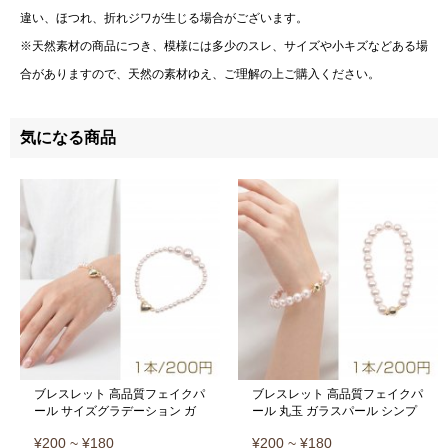
違い、ほつれ、折れジワが生じる場合がございます。
※天然素材の商品につき、模様には多少のスレ、サイズや小キズなどある場
合がありますので、天然の素材ゆえ、ご理解の上ご購入ください。
気になる商品
ブレスレット 高品質フェイクパ
ブレスレット 高品質フェイクパ
ール サイズグラデーション ガ
ール 丸玉 ガラスパール シンプ
ラスパール ハート型マグネット
ル マグネット付き 長さ約
¥200 ~ ¥180
¥200 ~ ¥180
付き 長さ約19cm 8mm（1本）
19.5cm 8mm（1本）