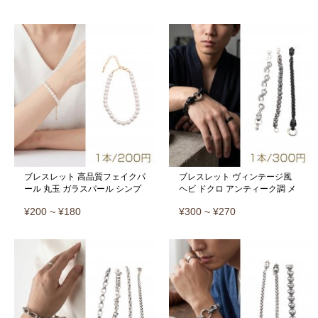
ブレスレット 高品質フェイクパ
ブレスレット ヴィンテージ風
ール 丸玉 ガラスパール シンプ
ヘビ ドクロ アンティーク調 メ
ル アジャスター付き 長さ約
タルチェーンブレスレット 3種
¥200 ~ ¥180
¥300 ~ ¥270
19+7cm 6mm（1本）
（1本）