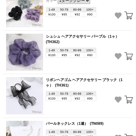
カラー:
1-49
50-79
80-99
100+
¥100
¥95
¥92
¥90
シュシュ ヘアアクセサリー パープル（1ヶ）
(TH362)
1-49
50-79
80-99
100+
¥100
¥95
¥92
¥90
リボンヘアゴム ヘアアクセサリー ブラック（1
ヶ）
(TH361)
1-49
50-79
80-99
100+
¥100
¥95
¥92
¥90
パールネックレス（1連）
(TN089)
1-49
50-79
80-99
100+