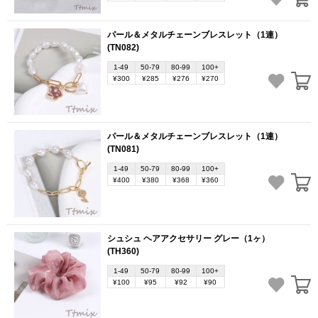
パール＆メタルチェーンブレスレット（1連）
(TN082)
1-49
50-79
80-99
100+
¥300
¥285
¥276
¥270
パール＆メタルチェーンブレスレット（1連）
(TN081)
1-49
50-79
80-99
100+
¥400
¥380
¥368
¥360
シュシュ ヘアアクセサリー グレー（1ヶ）
(TH360)
1-49
50-79
80-99
100+
¥100
¥95
¥92
¥90