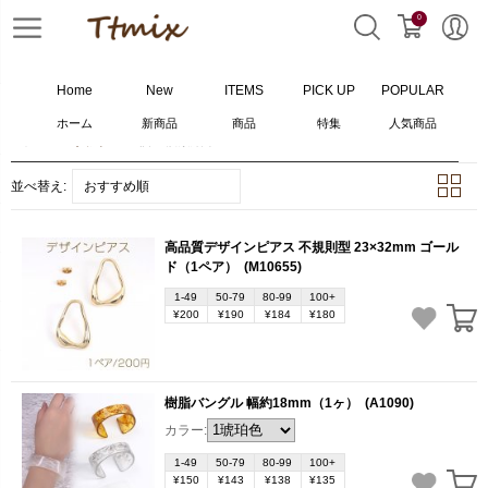
0
Home
New
ITEMS
PICK UP
POPULAR
ホーム
新商品
商品
特集
人気商品
ホーム
>
人気
986
個の検索結果
並べ替え:
おすすめ順
高品質デザインピアス 不規則型 23×32mm ゴール
ド（1ペア）
(M10655)
1-49
50-79
80-99
100+
¥200
¥190
¥184
¥180
樹脂バングル 幅約18mm（1ヶ）
(A1090)
カラー:
1-49
50-79
80-99
100+
¥150
¥143
¥138
¥135