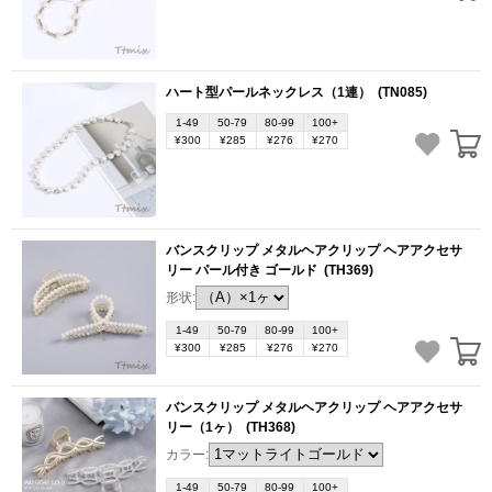
ハート型パールネックレス（1連）
(TN085)
1-49
50-79
80-99
100+
¥300
¥285
¥276
¥270
バンスクリップ メタルヘアクリップ ヘアアクセサ
リー パール付き ゴールド
(TH369)
形状:
1-49
50-79
80-99
100+
¥300
¥285
¥276
¥270
バンスクリップ メタルヘアクリップ ヘアアクセサ
リー（1ヶ）
(TH368)
カラー:
1-49
50-79
80-99
100+