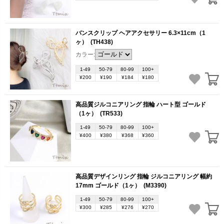
バンスクリップ ヘアアクセサリー 6.3×11cm（1
ヶ）
(TH438)
カラー:
1-49
50-79
80-99
100+
¥200
¥190
¥184
¥180
高品質ジルコニアリング 指輪 ハート型 ゴールド
（1ヶ）
(TR533)
1-49
50-79
80-99
100+
¥400
¥380
¥368
¥360
高品質デザインリング 指輪 ジルコニアリング 幅約
17mm ゴールド（1ヶ）
(M3390)
1-49
50-79
80-99
100+
¥300
¥285
¥276
¥270