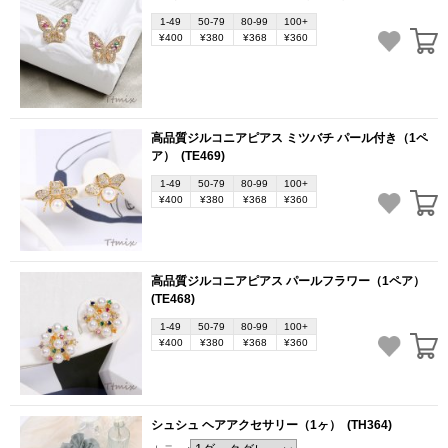
1-49
50-79
80-99
100+
¥400
¥380
¥368
¥360
高品質ジルコニアピアス ミツバチ パール付き（1ペ
ア）
(TE469)
1-49
50-79
80-99
100+
¥400
¥380
¥368
¥360
高品質ジルコニアピアス パールフラワー（1ペア）
(TE468)
1-49
50-79
80-99
100+
¥400
¥380
¥368
¥360
シュシュ ヘアアクセサリー（1ヶ）
(TH364)