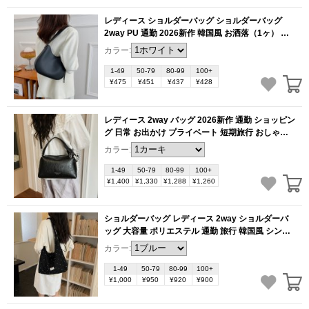
レディース ショルダーバッグ ショルダーバッグ
2way PU 通勤 2026新作 韓国風 お洒落（1ヶ）
(BB6149)
カラー:
1-49
50-79
80-99
100+
¥475
¥451
¥437
¥428
レディース 2way バッグ 2026新作 通勤 ショッピン
グ 日常 お出かけ プライベート 短期旅行 おしゃれ
多用途 PU ファッション 高級感（1ヶ）
(BB6134)
カラー:
1-49
50-79
80-99
100+
¥1,400
¥1,330
¥1,288
¥1,260
ショルダーバッグ レディース 2way ショルダーバ
ッグ 大容量 ポリエステル 通勤 旅行 韓国風 シンプ
ル お洒落 使いやすい（1ヶ）
(BB6101)
カラー:
1-49
50-79
80-99
100+
¥1,000
¥950
¥920
¥900