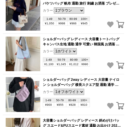
バケツバッグ 帆布 通勤 旅行 刺繍 お洒落 プレゼン
ト（1ヶ）
(BB6077)
カラー:
1-49
50-79
80-99
100+
¥1,050
¥998
¥966
¥945
ショルダーバッグ レディース 大容量トートバッグ
キャンバス生地 通勤 通学 可愛い 韓国風 お洒落 多
機能（1ヶ）
(BB6058)
カラー:
1-49
50-79
80-99
100+
¥1,100
¥1,045
¥1,012
¥990
ショルダーバッグ 2way レディース 大容量 ナイロ
ン ショルダーバッグ 横長スクエア型 通勤 通学 お
出かけ シンプル おしゃれ カジュアル（1ヶ）
カラー:
(BB6056)
1-49
50-79
80-99
100+
¥900
¥855
¥828
¥810
大容量ショルダーバッグ レディース 斜めがけバッ
グ スエード&PUスエード素材 通勤 お出かけ 2026