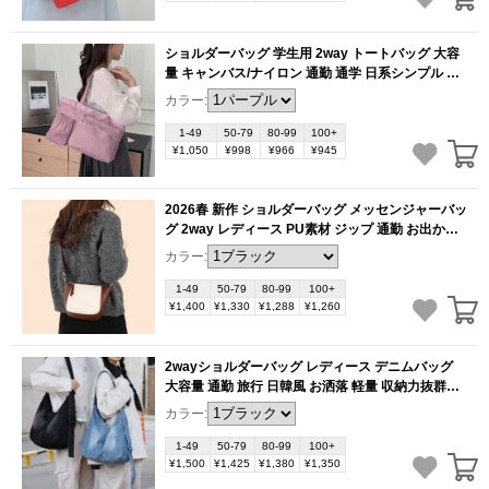
ショルダーバッグ 学生用 2way トートバッグ 大容
量 キャンバス/ナイロン 通勤 通学 日系シンプル ア
シンメトリー 男女兼用（1ヶ）
(BB5993)
カラー:
1-49
50-79
80-99
100+
¥1,050
¥998
¥966
¥945
2026春 新作 ショルダーバッグ メッセンジャーバッ
グ 2way レディース PU素材 ジップ 通勤 お出かけ
プレゼント 母の日 お洒落（1ヶ）
(BB5992)
カラー:
1-49
50-79
80-99
100+
¥1,400
¥1,330
¥1,288
¥1,260
2wayショルダーバッグ レディース デニムバッグ
大容量 通勤 旅行 日韓風 お洒落 軽量 収納力抜群（1
ヶ）
(BB5986)
カラー:
1-49
50-79
80-99
100+
¥1,500
¥1,425
¥1,380
¥1,350