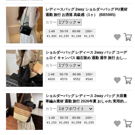
レディースバッグ 2way ショルダーバッグ PU素材
通勤 旅行 お洒落 高級感（1ヶ）
(BB5985)
カラー:
1-49
50-79
80-99
100+
¥1,300
¥1,235
¥1,196
¥1,170
ショルダーバッグ レディース 2way バッグ コーデ
ュロイ キャンバス 磁石留め 通勤 通学 旅行 おしゃ
れ シンプル デザイン（1ヶ）
(BB5980)
カラー:
1-49
50-79
80-99
100+
¥600
¥570
¥552
¥540
ショルダーバッグ レディース 2way バッグ 大容量
草編み素材 通勤 旅行 2026年夏 おしゃれ 実用的
（1ヶ）
(BB5977)
カラー:
1-49
50-79
80-99
100+
¥1,150
¥1,093
¥1,058
¥1,035