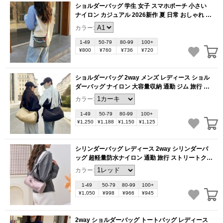
ショルダーバッグ 学生 女子 スマホポーチ 小さい
ナイロン カジュアル 2026新作 夏 日常 おしゃれ 使
いやすい（1ヶ）
(BB6090)
カラー:
1-49
50-79
80-99
100+
¥800
¥760
¥736
¥720
ショルダーバッグ 2way メンズ レディース ショル
ダーバッグ ナイロン 大容量収納 通勤 ジム 旅行 お
洒落 軽量（1ヶ）
(BB6083)
カラー:
1-49
50-79
80-99
100+
¥1,250
¥1,188
¥1,150
¥1,125
シリンダーバッグ レディース 2way シリンダーバ
ッグ 超軽量防水ナイロン 通勤 旅行 ストリートクー
ル お洒落（1ヶ）
(BB6080)
カラー:
1-49
50-79
80-99
100+
¥1,050
¥998
¥966
¥945
2way ショルダーバッグ トートバッグ レディース