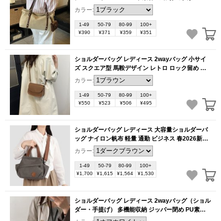
新作 お洒落 収納力抜群（1ヶ）
(BB6046)
カラー:
1-49
50-79
80-99
100+
¥390
¥371
¥359
¥351
ショルダーバッグ レディース 2wayバッグ 小サイ
ズ スクエア型 馬鞍デザイン レトロ ロック留め 通
勤に お出かけ 夏の新作 シンプルでお洒落（1ヶ）
カラー:
(BB6042)
1-49
50-79
80-99
100+
¥550
¥523
¥506
¥495
ショルダーバッグ レディース 大容量ショルダーバ
ッグ ナイロン帆布 軽量 通勤 ビジネス 春2026新作
2way 便利 お洒落（1ヶ）
(BB6031)
カラー:
1-49
50-79
80-99
100+
¥1,700
¥1,615
¥1,564
¥1,530
ショルダーバッグ レディース 2wayバッグ（ショル
ダー・手提げ） 多機能収納 ジッパー閉め PU素材
日常使いから旅行まで オールインワン お洒落で便