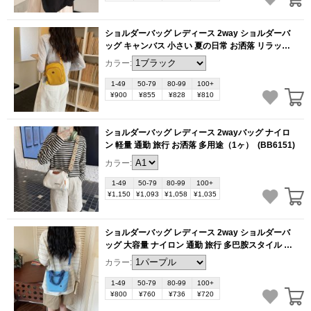
ショルダーバッグ レディース 2way ショルダーバ
ッグ キャンバス 小さい 夏の日常 お洒落 リラック
スデザイン（1ヶ）
(BB6155)
カラー:
1-49
50-79
80-99
100+
¥900
¥855
¥828
¥810
ショルダーバッグ レディース 2wayバッグ ナイロ
ン 軽量 通勤 旅行 お洒落 多用途（1ヶ）
(BB6151)
カラー:
1-49
50-79
80-99
100+
¥1,150
¥1,093
¥1,058
¥1,035
ショルダーバッグ レディース 2way ショルダーバ
ッグ 大容量 ナイロン 通勤 旅行 多巴胺スタイル お
洒落（1ヶ）
(BB6150)
カラー:
1-49
50-79
80-99
100+
¥800
¥760
¥736
¥720