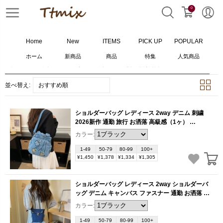
0
Home
New
ITEMS
PICK UP
POPULAR
ホーム
新商品
商品
特集
人気商品
ホーム
>
バッグ
>
ショルダーバッグ
>
97
個の検索結果
並べ替え:
おすすめ順
ショルダーバッグ レディース 2way デニム 刺繍
2026新作 通勤 旅行 お洒落 高級感（1ヶ）
(BB6260)
カラー:
1-49
50-79
80-99
100+
¥1,450
¥1,378
¥1,334
¥1,305
ショルダーバッグ レディース 2way ショルダーバ
ッグ デニム キャンバス ファスナー 通勤 お洒落 カ
ジュアル 毎日使い（1ヶ）
(BB6257)
カラー:
1-49
50-79
80-99
100+