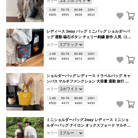
カラー:
利（1ヶ）
(BB6030)
1-49
50-79
80-99
100+
¥900
¥855
¥828
¥810
レディース 3way バッグ ミニバッグ ショルダーバ
ッグ 通勤 磁石ボタン チェリー刺繍 新作 人気（1
ヶ）
(BB6029)
カラー:
1-49
50-79
80-99
100+
¥950
¥903
¥874
¥855
ショルダーバッグ レディース トラベルバッグ キャ
ンバス マルチファンクション 大容量 通勤 旅行 お
洒落 2026年新作 韓国風デザイン ジッパー閉め（1
カラー:
ヶ）
(BB6028)
1-49
50-79
80-99
100+
¥500
¥475
¥460
¥450
ミニショルダーバッグ 2way レディース ミニショ
ルダーバッグ ナイロン オックスフォード マルチポ
ケット 通勤 お出かけ お洒落 新作（1ヶ）
カラー:
(BB6017)