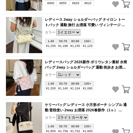
¥900
¥855
¥828
¥810
レディース 2way ショルダーバッグ ナイロン トー
トバック 通勤 旅行 お洒落 可愛い ヴィンテージ ア
ンティーク デザイン（1ヶ）
(BB6256)
カラー:
1-49
50-79
80-99
100+
¥1,250
¥1,188
¥1,150
¥1,125
レディースバッグ 2026新作 ポリウレタン素材 水筒
バッグ 2way ショルダーバッグ 通勤 街歩き お洒落
マグネットボタン（1ヶ）
(BB6254)
カラー:
1-49
50-79
80-99
100+
¥1,200
¥1,140
¥1,104
¥1,080
ケリーバッグ レディース 小方形ポーチ シンプル 通
勤 普段使い 2way お洒落 2026春新作（1ヶ）
(BB6156)
カラー:
1-49
50-79
80-99
100+
¥1,850
¥1,758
¥1,702
¥1,665