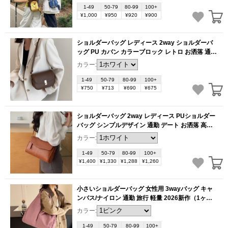
1-49
50-79
80-99
100+
¥1,000
¥950
¥920
¥900
ショルダーバッグ レディース 2way ショルダーバ
ッグ PU カバン カラーブロック レトロ お洒落 通勤
お出かけ プレゼント（1ヶ）
(BB6014)
カラー:
1-49
50-79
80-99
100+
¥750
¥713
¥690
¥675
ショルダーバッグ 2way レディース PUショルダー
バッグ シンプルデザイン 通勤 デート お洒落 高級
感（1ヶ）
(BB6012)
カラー:
1-49
50-79
80-99
100+
¥1,400
¥1,330
¥1,288
¥1,260
小さいショルダーバッグ 女性用 3wayバッグ キャ
ンバス/ナイロン 通勤 旅行 軽量 2026新作（1ヶ）
(BB6003)
カラー:
1-49
50-79
80-99
100+