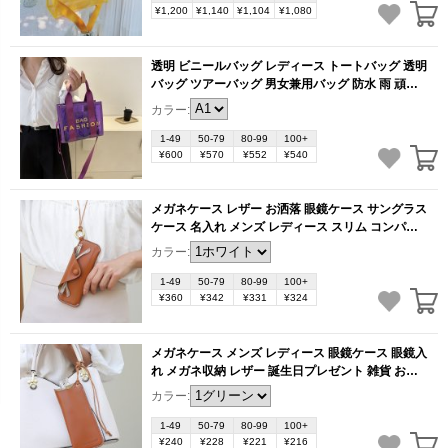
¥1,200
¥1,140
¥1,104
¥1,080
透明 ビニールバッグ レディース トートバッグ 透明
バッグ ツアーバッグ 男女兼用バッグ 防水 雨 頑丈
ツアー 仕事 ビジネスバッグ 肩掛け 海 プール（1
カラー:
ヶ）
(BB1185)
1-49
50-79
80-99
100+
¥600
¥570
¥552
¥540
メガネケース レザー お洒落 眼鏡ケース サングラス
ケース 名入れ メンズ レディース スリム コンパク
ト 男性 女性 赤 母の日 父の日 ギフト父の日 紐をつ
カラー:
けます（1ヶ）
(BB1152)
1-49
50-79
80-99
100+
¥360
¥342
¥331
¥324
メガネケース メンズ レディース 眼鏡ケース 眼鏡入
れ メガネ収納 レザー 誕生日プレゼント 雑貨 おし
ゃれ 母 誕生日（1ヶ）
(BB1151)
カラー:
1-49
50-79
80-99
100+
¥240
¥228
¥221
¥216