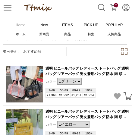
0
Home
New
ITEMS
PICK UP
POPULAR
ホーム
新商品
商品
特集
人気商品
ホーム
>
バッグ
>
クリアバッグ
>
6
個の検索結果
並べ替え:
おすすめ順
透明 ビニールバッグ レディース トートバッグ 透明
バッグ ツアーバッグ 男女兼用バッグ 防水 雨 頑丈
ツアー 仕事 ビジネスバッグ 肩掛け 海 プール（1
カラー:
ヶ）
(BB1611)
1-49
50-79
80-99
100+
¥1,360
¥1,292
¥1,251
¥1,224
透明 ビニールバッグ レディース トートバッグ 透明
バッグ ツアーバッグ 男女兼用バッグ 防水 雨 頑丈
ツアー 仕事 ビジネスバッグ 肩掛け 海 プール（1
カラー:
ヶ）
(BB1195)
1-49
50-79
80-99
100+