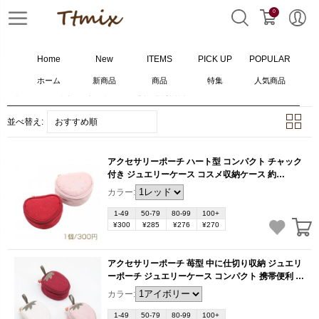
0
Home
New
ITEMS
PICK UP
POPULAR
ホーム
新商品
商品
特集
人気商品
ホーム
>
バッグ
>
ポーチ
>
10
個の検索結果
並べ替え:
おすすめ順
アクセサリーポーチ ハート型 コンパクト チャック
付き ジュエリーケース コスメ収納ケース 約
4×7×10cm（1ヶ）
(KW695)
カラー:
1-49
50-79
80-99
100+
¥300
¥285
¥276
¥270
アクセサリーポーチ 苺型 中に仕切り収納 ジュエリ
ーポーチ ジュエリーケース コンパクト 携帯便利 ア
クセ収納ケース 1個
(KW681)
カラー:
1-49
50-79
80-99
100+