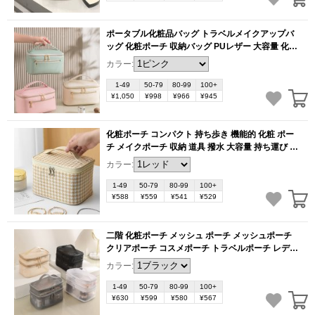
ポータブル化粧品バッグ トラベルメイクアップバ
ッグ 化粧ポーチ 収納バッグ PUレザー 大容量 化粧
バック 収納 バッグ 防水 女性 旅行 出張 小物入れ お
カラー:
しゃれ 収納（1ヶ）
(BB2749)
1-49
50-79
80-99
100+
¥1,050
¥998
¥966
¥945
化粧ポーチ コンパクト 持ち歩き 機能的 化粧 ポー
チ メイクポーチ 収納 道具 撥水 大容量 持ち運び 大
きめ 自立 整理ができる化粧ポーチ（1ヶ）
カラー:
(BB2747)
1-49
50-79
80-99
100+
¥588
¥559
¥541
¥529
二階 化粧ポーチ メッシュ ポーチ メッシュポーチ
クリアポーチ コスメポーチ トラベルポーチ レディ
ース メイクポーチ クリア 透明感 軽量 大容量 収納
カラー:
便利 可愛い 出張 旅行（1ヶ）
(BB2746)
1-49
50-79
80-99
100+
¥630
¥599
¥580
¥567