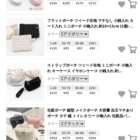
¥300
¥285
¥276
¥270
フラットポーチ ツイード生地 マチなし 小銭入れ カ
ード入れ ミニポーチ 小物入れ 約10×13cm (1個)
(KW557)
カラー:
1-49
50-79
80-99
100+
¥100
¥95
¥92
¥90
ストラップポーチ ツイード生地 ミニポーチ 小物入
れ キーケース イヤホンケース 小銭入れ 約
6×6×11cm (1個）
(KW556)
カラー:
1-49
50-79
80-99
100+
¥100
¥95
¥92
¥90
化粧ポーチ 縦型 メイクポーチ 大容量 自立マチあり
ポーチ タテ 縦 トイレタリー 小物入れ 化粧品バッ
グ フルメイク 化粧品バック 収納袋 化粧バッグ 化
カラー:
粧バック 見つけやすい 取り出しやすい 旅行 化粧品
収納 シンプル（1ヶ）
(BB2750)
1-49
50-79
80-99
100+
¥504
¥479
¥464
¥454