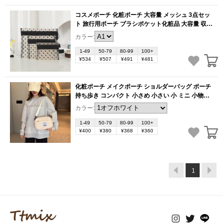
コスメポーチ 化粧ポーチ 大容量 メッシュ 3点セッ
ト 旅行用ポーチ ブラシポケット化粧品 大容量 収納
便利 可愛い 出張 旅行 （1ヶ）
(BB2744)
カラー:
1-49
50-79
80-99
100+
¥534
¥507
¥491
¥481
化粧ポーチ メイクポーチ ショルダーバッグ ポーチ
持ち歩き コンパクト 小さめ 小さい 小 ミニ 小物入
れ シンプル ミニマム 機能的 収納 自立 整理 かわい
カラー:
い おしゃれ 旅行 プレゼント ハンドストラップ付
（1ヶ）
(BB2149)
1-49
50-79
80-99
100+
¥400
¥380
¥368
¥360
1