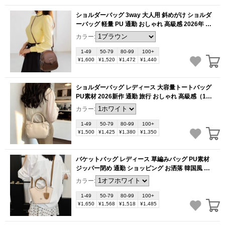
ショルダーバッグ 3way 大人用 斜めがけ ショルダ
ーバッグ 軽量 PU 通勤 おしゃれ 高級感 2026年 新
作（1ヶ）
(BB6296)
カラー:
1-49
50-79
80-99
100+
¥1,600
¥1,520
¥1,472
¥1,440
ショルダーバッグ レディース 大容量トートバッグ
PU素材 2026新作 通勤 旅行 おしゃれ 高級感（1
ヶ）
(BB6287)
カラー:
1-49
50-79
80-99
100+
¥1,500
¥1,425
¥1,380
¥1,350
バケットバッグ レディース 草編みバッグ PU素材
ジッパー閉め 通勤 ショッピング お洒落 韓国風 気
品ある（1ヶ）
(BB6283)
カラー:
1-49
50-79
80-99
100+
¥1,650
¥1,568
¥1,518
¥1,485