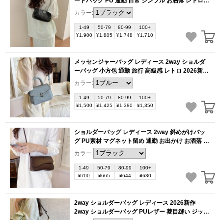
ートバッグ PU 通勤 日常 シンプル お洒落 レトロ
ミニマル（1ヶ）
(BB6238)
カラー:
1-49
50-79
80-99
100+
¥1,900
¥1,805
¥1,748
¥1,710
メッセンジャーバッグ レディース 2way ショルダ
ーバッグ 小方包 通勤 旅行 高級感 レトロ 2026新作
軽量 便利（1ヶ）
(BB6235)
カラー:
1-49
50-79
80-99
100+
¥1,500
¥1,425
¥1,380
¥1,350
ショルダーバッグ レディース 2way 斜めがけバッ
グ PU素材 マグネット留め 通勤 お出かけ お洒落 高
級感 おしゃれ プレゼント（1ヶ）
(BB6234)
カラー:
1-49
50-79
80-99
100+
¥700
¥665
¥644
¥630
2way ショルダーバッグ レディース 2026新作
2way ショルダーバッグ PUレザー 菱目縫い ジッパ