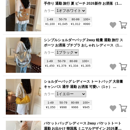
手作り 通勤 旅行 夏 ビーチ 2026新作 お洒落（1
ヶ）
(BB6272)
カラー:
1-49
50-79
80-99
100+
¥1,100
¥1,045
¥1,012
¥990
シンプルショルダーバッグ 2way 軽量 通勤 旅行 ス
ポーツ お洒落 プチプラ おしゃれ レディース（1
ヶ）
(BB6269)
カラー:
1-49
50-79
80-99
100+
¥1,450
¥1,378
¥1,334
¥1,305
ショルダーバッグ レディース トートバッグ 大容量
キャンバス 通学 通勤 お洒落 可愛い（1ヶ）
(BB6268)
カラー:
1-49
50-79
80-99
100+
¥1,050
¥998
¥966
¥945
バケットバッグ レディース 2way バケットトート
通勤 お出かけ 韓国風 ミニマルデザイン 2026夏（1