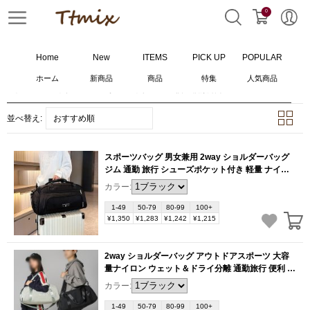
0
Home
New
ITEMS
PICK UP
POPULAR
ホーム
新商品
商品
特集
人気商品
ホーム
>
バッグ
>
ショルダーバッグ
>
70
個の検索結果
並べ替え:
おすすめ順
スポーツバッグ 男女兼用 2way ショルダーバッグ
ジム 通勤 旅行 シューズポケット付き 軽量 ナイロ
ン 便利（1ヶ）
(BB6366)
カラー:
1-49
50-79
80-99
100+
¥1,350
¥1,283
¥1,242
¥1,215
2way ショルダーバッグ アウトドアスポーツ 大容
量ナイロン ウェット＆ドライ分離 通勤旅行 便利 軽
量（1ヶ）
(BB6363)
カラー:
1-49
50-79
80-99
100+