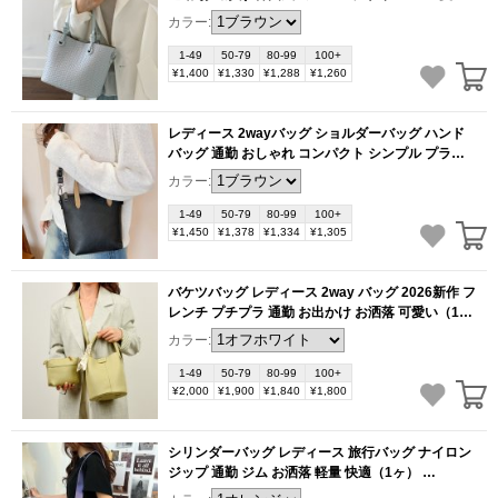
ヶ）
(BB6267)
カラー:
1-49
50-79
80-99
100+
¥1,400
¥1,330
¥1,288
¥1,260
レディース 2wayバッグ ショルダーバッグ ハンド
バッグ 通勤 おしゃれ コンパクト シンプル プライ
ベート 可愛い（1ヶ）
(BB6266)
カラー:
1-49
50-79
80-99
100+
¥1,450
¥1,378
¥1,334
¥1,305
バケツバッグ レディース 2way バッグ 2026新作 フ
レンチ プチプラ 通勤 お出かけ お洒落 可愛い（1
ヶ）
(BB6248)
カラー:
1-49
50-79
80-99
100+
¥2,000
¥1,900
¥1,840
¥1,800
シリンダーバッグ レディース 旅行バッグ ナイロン
ジップ 通勤 ジム お洒落 軽量 快適（1ヶ）
(BB6247)