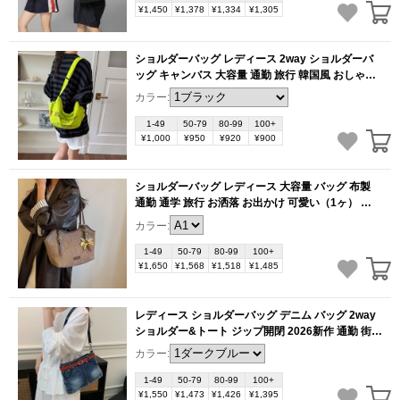
¥1,450
¥1,378
¥1,334
¥1,305
ショルダーバッグ レディース 2way ショルダーバ
ッグ キャンバス 大容量 通勤 旅行 韓国風 おしゃれ
2026新作（1ヶ）
(BB6357)
カラー:
1-49
50-79
80-99
100+
¥1,000
¥950
¥920
¥900
ショルダーバッグ レディース 大容量 バッグ 布製
通勤 通学 旅行 お洒落 お出かけ 可愛い（1ヶ）
(BB6347)
カラー:
1-49
50-79
80-99
100+
¥1,650
¥1,568
¥1,518
¥1,485
レディース ショルダーバッグ デニム バッグ 2way
ショルダー&トート ジップ開閉 2026新作 通勤 街歩
き レトロ お洒落 お出かけ バッグ おしゃれ（1ヶ）
カラー:
(BB6337)
1-49
50-79
80-99
100+
¥1,550
¥1,473
¥1,426
¥1,395