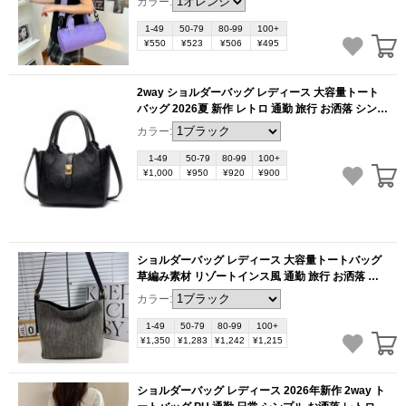
カラー:
1-49
50-79
80-99
100+
¥550
¥523
¥506
¥495
2way ショルダーバッグ レディース 大容量トート
バッグ 2026夏 新作 レトロ 通勤 旅行 お洒落 シンプ
ル おしゃれ バッグ（1ヶ）
(BB6241)
カラー:
1-49
50-79
80-99
100+
¥1,000
¥950
¥920
¥900
ショルダーバッグ レディース 大容量トートバッグ
草編み素材 リゾートインス風 通勤 旅行 お洒落 使
いやすさ抜群（1ヶ）
(BB6239)
カラー:
1-49
50-79
80-99
100+
¥1,350
¥1,283
¥1,242
¥1,215
ショルダーバッグ レディース 2026年新作 2way ト