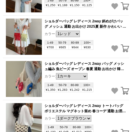
1-49
50-79
80-99
100+
¥1,250
¥1,188
¥1,150
¥1,125
ショルダーバッグ レディース 2way 斜めがけバッ
グ メッシュ 通勤 お出かけ 2025夏 新作 かわいい 小
物 収納（1ヶ）
(BB6167)
カラー:
1-49
50-79
80-99
100+
¥700
¥665
¥644
¥630
ショルダーバッグ レディース 2way バッグ メッシ
ュ編み 魚ビーズ オープン 春夏 通勤 お出かけ 韓国
風 可愛い（1ヶ）
(BB6166)
カラー:
1-49
50-79
80-99
100+
¥1,350
¥1,283
¥1,242
¥1,215
ショルダーバッグ レディース 2way トートバッグ
ポリエステル マグネット留め 春コーデ 通勤 お洒落
高見え お出掛け 普段使い 大人可愛い（1ヶ）
カラー:
(BB6164)
1-49
50-79
80-99
100+
¥1,100
¥1,045
¥1,012
¥990