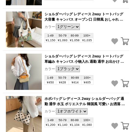
ショルダーバッグ レディース 2way トートバッグ
大容量 キャンバス オープン口 日韓風 おしゃれ 通
勤 旅行（1ヶ）
(BB6320)
カラー:
1-49
50-79
80-99
100+
¥1,150
¥1,093
¥1,058
¥1,035
ショルダーバッグ レディース 2way トートバッグ
草編み キャンバス 小物入れ 通勤 通学 お出かけ カ
ジュアル おしゃれ プレゼント かわいい 母の日（1
カラー:
ヶ）
(BB6299)
1-49
50-79
80-99
100+
¥450
¥428
¥414
¥405
ホボバッグ レディース 2way ショルダーバッグ 通
勤 通学 水玉 ポリエステル 韓国風 可愛い お洒落 多
機能（1ヶ）
(BB6297)
カラー:
1-49
50-79
80-99
100+
¥1,200
¥1,140
¥1,104
¥1,080