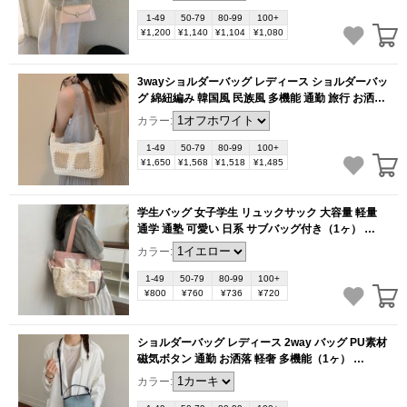
1-49
50-79
80-99
100+
¥1,200
¥1,140
¥1,104
¥1,080
3wayショルダーバッグ レディース ショルダーバッ
グ 綿紐編み 韓国風 民族風 多機能 通勤 旅行 お洒落
可愛い（1ヶ）
(BB6207)
カラー:
1-49
50-79
80-99
100+
¥1,650
¥1,568
¥1,518
¥1,485
学生バッグ 女子学生 リュックサック 大容量 軽量
通学 通塾 可愛い 日系 サブバッグ付き（1ヶ）
(BB6171)
カラー:
1-49
50-79
80-99
100+
¥800
¥760
¥736
¥720
ショルダーバッグ レディース 2way バッグ PU素材
磁気ボタン 通勤 お洒落 軽奢 多機能（1ヶ）
(BB6169)
カラー: