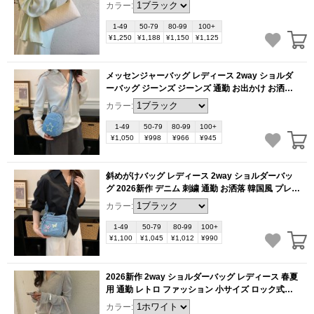
ー開閉 通勤 お出かけ お洒落 おしゃれ（1ヶ）
カラー:
(BB6233)
1-49
50-79
80-99
100+
¥1,250
¥1,188
¥1,150
¥1,125
メッセンジャーバッグ レディース 2way ショルダ
ーバッグ ジーンズ ジーンズ 通勤 お出かけ お洒落
便利 軽量 ファッション（1ヶ）
(BB6225)
カラー:
1-49
50-79
80-99
100+
¥1,050
¥998
¥966
¥945
斜めがけバッグ レディース 2way ショルダーバッ
グ 2026新作 デニム 刺繍 通勤 お洒落 韓国風 プレゼ
ント（1ヶ）
(BB6220)
カラー:
1-49
50-79
80-99
100+
¥1,100
¥1,045
¥1,012
¥990
2026新作 2way ショルダーバッグ レディース 春夏
用 通勤 レトロ ファッション 小サイズ ロック式（1
ヶ）
(BB6214)
カラー: