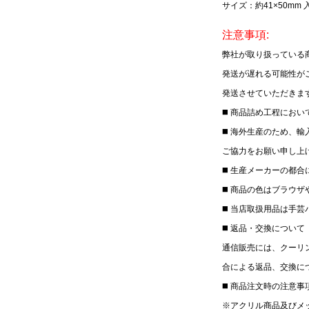
サイズ：約41×50mm 
注意事項:
弊社が取り扱っている
発送が遅れる可能性が
発送させていただきま
◼️ 商品詰め⼯程にお
◼️ 海外⽣産のため
ご協⼒をお願い申し上
◼️ ⽣産メーカーの
◼️ 商品の⾊はブラウ
◼️ 当店取扱用品は⼿
◼️ 返品・交換について
通信販売には、クーリ
合による返品、交換に
◼️ 商品注文時の注意
※アクリル商品及びメ