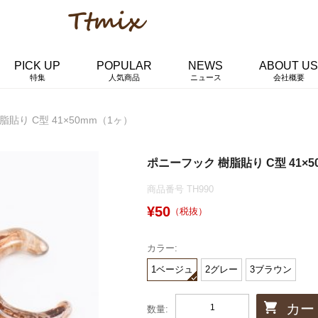
PICK UP
POPULAR
NEWS
ABOUT US
特集
人気商品
ニュース
会社概要
貼り C型 41×50mm（1ヶ）
ポニーフック 樹脂貼り C型 41×
商品番号 TH990
¥50
（税抜）
カラー:
1ベージュ
2グレー
3ブラウン
カー
数量: