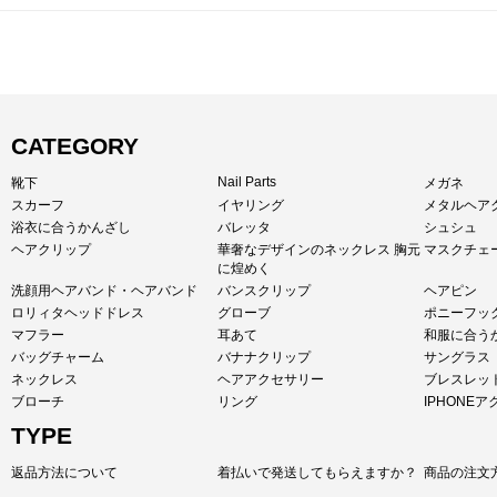
CATEGORY
Nail Parts
靴下
メガネ
スカーフ
イヤリング
メタルヘア
浴衣に合うかんざし
バレッタ
シュシュ
ヘアクリップ
華奢なデザインのネックレス 胸元
マスクチェ
に煌めく
洗顔用ヘアバンド・ヘアバンド
バンスクリップ
ヘアピン
ロリィタヘッドドレス
グローブ
ポニーフッ
マフラー
耳あて
和服に合う
バッグチャーム
バナナクリップ
サングラス
ネックレス
ヘアアクセサリー
ブレスレッ
ブローチ
リング
IPHONE
TYPE
返品方法について
着払いで発送してもらえますか？
商品の注文