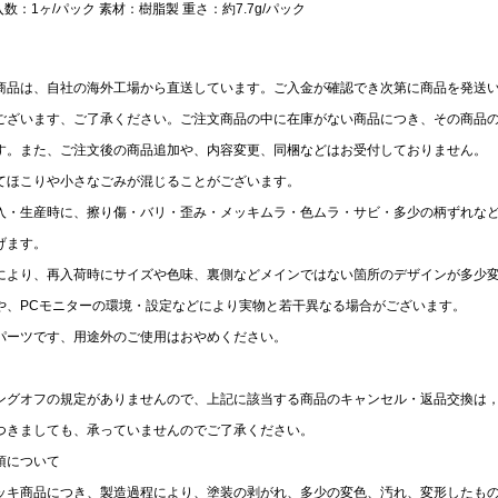
入数：1ヶ/パック 素材：樹脂製 重さ：約7.7g/パック
商品は、自社の海外工場から直送しています。ご入金が確認でき次第に商品を発送
ございます、ご了承ください。ご注文商品の中に在庫がない商品につき、その商品
す。また、ご注文後の商品追加や、内容変更、同梱などはお受付しておりません。
いてほこりや⼩さなごみが混じることがございます。
、輸⼊・⽣産時に、擦り傷・バリ・歪み・メッキムラ・色ムラ・サビ・多少の柄ずれな
げます。
都合により、再⼊荷時にサイズや⾊味、裏側などメインではない箇所のデザインが多少
ザや、PCモニターの環境・設定などにより実物と若⼲異なる場合がございます。
芸パーツです、⽤途外のご使⽤はおやめください。
ングオフの規定がありませんので、上記に該当する商品のキャンセル・返品交換は，
つきましても、承っていませんのでご了承ください。
事項について
ッキ商品につき、製造過程により、塗装の剥がれ、多少の変色、汚れ、変形したも