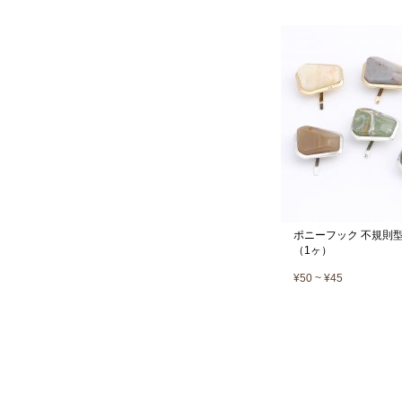
ポニーフック 不規則型
（1ヶ）
¥50 ~ ¥45