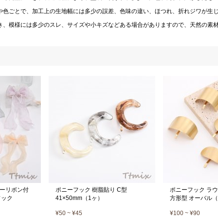
や色ごとで、加工上の生地幅には多少の誤差、色味の違い、ほつれ、折れジワが生
き、模様には多少のスレ、サイズや小キズなどある場合がありますので、天然の素
ーリボン付
ポニーフック 樹脂貼り C型
ポニーフック ラウ
フック
41×50mm（1ヶ）
方形型 オーバル（
¥50 ~ ¥45
¥100 ~ ¥90