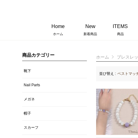
Home
New
ITEMS
ホーム
新着商品
商品
商品カテゴリー
ホーム
ブレスレ
靴下
並び替え :
ベストマッ
Nail Parts
メガネ
帽子
スカーフ